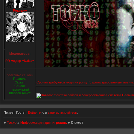
Рокуджу
Модераторы
PR модер =NaNa=
полезные ссылки
Правила
Сюжет
Срочно требуются люди на ролку! Зарегестрированным новичкам ж
Список
персонажей
Шаблон Анкет
Привет, Гость!
Войдите
или
зарегистрируйтесь
.
»
Токко
»
Информация для игроков.
»
Сюжет