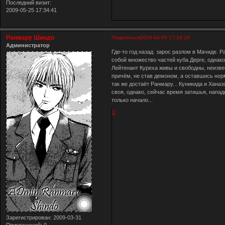
Последний визит:
2009-05-25 17:34:41
Ранмару Шиндо
Поделиться
2009-04-05 17:14:18
Администратор
Где-то год назад зарос разлом в Мачиде. Р
собой множество частей куба Дерге, однако,
Лейтенант Куреха живы и свободны, неизве
причём, не став демоном, а оставшись нор
так же достаёт Ранмару... Куникида и Ханаз
своя, однако, сейчас время затишья, напад
только начало...
0
Зарегистрирован
: 2009-03-31