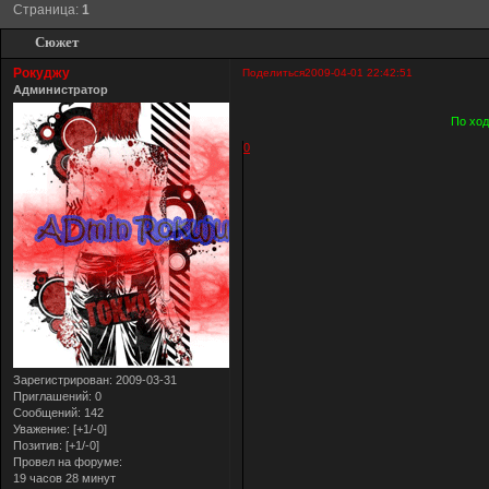
Страница:
1
Сюжет
Рокуджу
Поделиться
2009-04-01 22:42:51
Администратор
По ход
0
Зарегистрирован
: 2009-03-31
Приглашений:
0
Сообщений:
142
Уважение:
[+1/-0]
Позитив:
[+1/-0]
Провел на форуме:
19 часов 28 минут